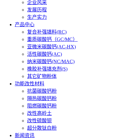
企业风采
发展历程
生产实力
产品中心
复合补强填料(RC)
重质碳酸钙（GC/MC）
亚微米碳酸钙(AC-HX)
活性碳酸钙(AC)
纳米碳酸钙(NC/MAC)
橡胶补强填充剂(S)
其它矿物粉体
功能改性材料
抗菌碳酸钙粉
隔热碳酸钙粉
阻燃碳酸钙粉
改性高岭土
改性硫酸钡
超分散钛白粉
新闻资讯