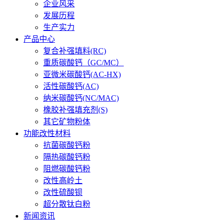
企业风采
发展历程
生产实力
产品中心
复合补强填料(RC)
重质碳酸钙（GC/MC）
亚微米碳酸钙(AC-HX)
活性碳酸钙(AC)
纳米碳酸钙(NC/MAC)
橡胶补强填充剂(S)
其它矿物粉体
功能改性材料
抗菌碳酸钙粉
隔热碳酸钙粉
阻燃碳酸钙粉
改性高岭土
改性硫酸钡
超分散钛白粉
新闻资讯