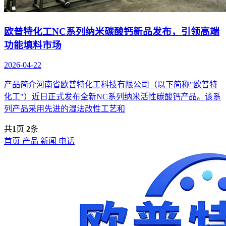
欧普特化工NC系列纳米碳酸钙新品发布，引领高端
功能填料市场
2026-04-22
产品简介河南省欧普特化工科技有限公司（以下简称"欧普特
化工"）近日正式发布全新NC系列纳米活性碳酸钙产品。该系
列产品采用先进的湿法改性工艺和
共
1
页
2
条
首页
产品
新闻
电话