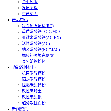
企业风采
发展历程
生产实力
产品中心
复合补强填料(RC)
重质碳酸钙（GC/MC）
亚微米碳酸钙(AC-HX)
活性碳酸钙(AC)
纳米碳酸钙(NC/MAC)
橡胶补强填充剂(S)
其它矿物粉体
功能改性材料
抗菌碳酸钙粉
隔热碳酸钙粉
阻燃碳酸钙粉
改性高岭土
改性硫酸钡
超分散钛白粉
新闻资讯