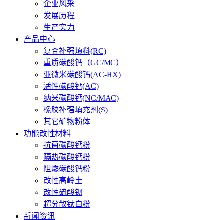
企业风采
发展历程
生产实力
产品中心
复合补强填料(RC)
重质碳酸钙（GC/MC）
亚微米碳酸钙(AC-HX)
活性碳酸钙(AC)
纳米碳酸钙(NC/MAC)
橡胶补强填充剂(S)
其它矿物粉体
功能改性材料
抗菌碳酸钙粉
隔热碳酸钙粉
阻燃碳酸钙粉
改性高岭土
改性硫酸钡
超分散钛白粉
新闻资讯