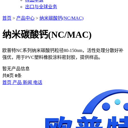
出口与全球业务
首页
>
产品中心
>
纳米碳酸钙(NC/MAC)
纳米碳酸钙(NC/MAC)
欧普特NC系列纳米碳酸钙粒径80-150nm，活性处理分散好补
强优，用于PVC塑料橡胶涂料密封胶，提供样品。
暂无产品信息
共
0
页
0
条
首页
产品
新闻
电话