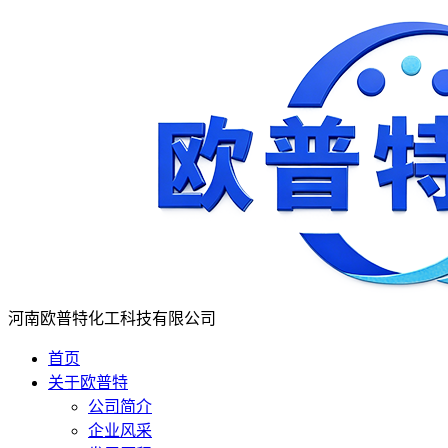
河南欧普特化工科技有限公司
首页
关于欧普特
公司简介
企业风采